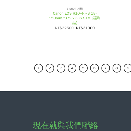
5-SHOP 相機
Canon EOS R10+RF-S 18-
150mm f3.5-6.3 IS STM [福利
品]
NT$
32500
NT$
31000
1
2
3
4
5
6
7
8
9
現在就與我們聯絡